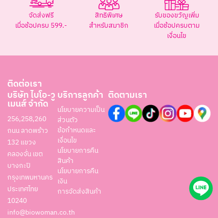
จัดส่งฟรี
สิทธิพิเศษ
รับของขวัญเพิ่ม
เมื่อช้อปครบ 599.-
สำหรับสมาชิก
เมื่อช้อปครบตาม
เงื่อนไข
ติดต่อเรา
บริษัท ไบโอ-วู
บริการลูกค้า
ติดตามเรา
เมนส์ จำกัด
นโยบายความเป็น
256,258,260
ส่วนตัว
ข้อกำหนดและ
ถนน ลาดพร้าว
เงื่อนไข
132 แขวง
นโยบายการคืน
คลองจั่น เขต
สินค้า
บางกะปิ
นโยบายการคืน
กรุงเทพมหานคร
เงิน
ประเทศไทย
การจัดส่งสินค้า
10240
info@biowoman.co.th