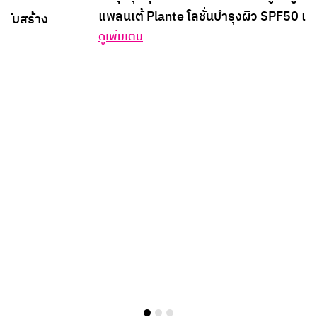
แพลนเต้ Plante โลชั่นบำรุงผิว SPF50 เซ็ตละ 199
บาท
ดูเพิ่มเติม