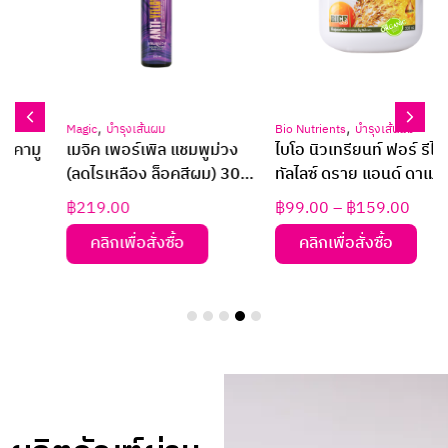
,
,
Magic
บำรุงเส้นผม
Bio Nutrients
บำรุงเส้นผม
เมจิค เพอร์เพิล แชมพูม่วง
ไบโอ นิวเทรียนท์ ฟอร์ รีไว
(ลดไรเหลือง ล็อคสีผม) 300
ทัลไลซ์ ดราย แอนด์ ดาเมจ
มล.
แฮร์ ทรีทเม้นท์
฿
219.00
฿
99.00
–
฿
159.00
คลิกเพื่อสั่งซื้อ
คลิกเพื่อสั่งซื้อ