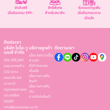
จัดส่งฟรี
สิทธิพิเศษ
รับของขวัญเพิ่ม
เมื่อช้อปครบ 599.-
สำหรับสมาชิก
เมื่อช้อปครบตาม
เงื่อนไข
ติดต่อเรา
บริษัท ไบโอ-วู
บริการลูกค้า
ติดตามเรา
เมนส์ จำกัด
นโยบายความเป็น
256,258,260
ส่วนตัว
ข้อกำหนดและ
ถนน ลาดพร้าว
เงื่อนไข
132 แขวง
นโยบายการคืน
คลองจั่น เขต
สินค้า
บางกะปิ
นโยบายการคืน
กรุงเทพมหานคร
เงิน
ประเทศไทย
การจัดส่งสินค้า
10240
info@biowoman.co.th