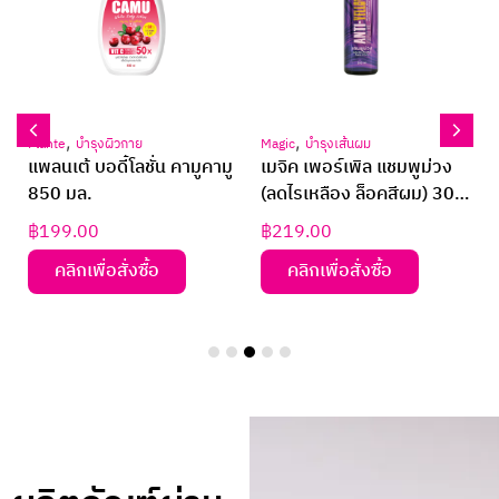
,
,
Plante
บำรุงผิวกาย
Magic
บำรุงเส้นผม
ส
แพลนเต้ บอดี้โลชั่น คามูคามู
เมจิค เพอร์เพิล แชมพูม่วง
850 มล.
(ลดไรเหลือง ล็อคสีผม) 300
มล.
฿
199.00
฿
219.00
คลิกเพื่อสั่งซื้อ
คลิกเพื่อสั่งซื้อ