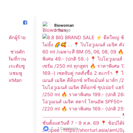
Biowoman️
3 วัน ago
7
2 Comments