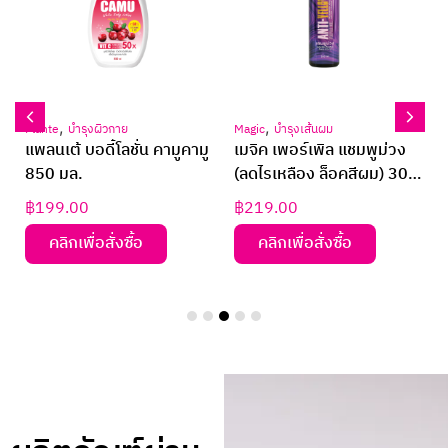
,
,
Plante
บำรุงผิวกาย
Magic
บำรุงเส้นผม
ส
แพลนเต้ บอดี้โลชั่น คามูคามู
เมจิค เพอร์เพิล แชมพูม่วง
850 มล.
(ลดไรเหลือง ล็อคสีผม) 300
มล.
฿
199.00
฿
219.00
คลิกเพื่อสั่งซื้อ
คลิกเพื่อสั่งซื้อ