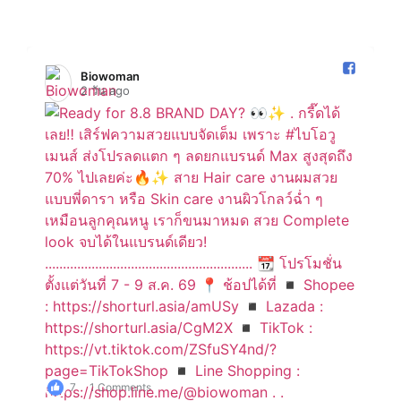
Biowoman️
2 วัน ago
7
1 Comments