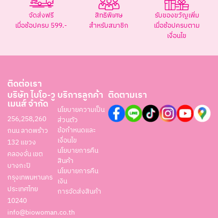
จัดส่งฟรี
สิทธิพิเศษ
รับของขวัญเพิ่ม
เมื่อช้อปครบ 599.-
สำหรับสมาชิก
เมื่อช้อปครบตาม
เงื่อนไข
ติดต่อเรา
บริษัท ไบโอ-วู
บริการลูกค้า
ติดตามเรา
เมนส์ จำกัด
นโยบายความเป็น
256,258,260
ส่วนตัว
ข้อกำหนดและ
ถนน ลาดพร้าว
เงื่อนไข
132 แขวง
นโยบายการคืน
คลองจั่น เขต
สินค้า
บางกะปิ
นโยบายการคืน
กรุงเทพมหานคร
เงิน
ประเทศไทย
การจัดส่งสินค้า
10240
info@biowoman.co.th