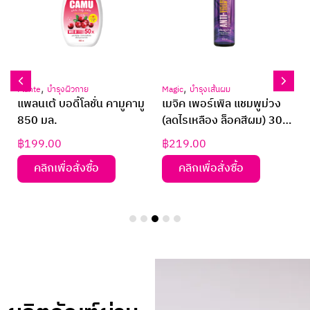
,
,
Plante
บำรุงผิวกาย
Magic
บำรุงเส้นผม
ส
แพลนเต้ บอดี้โลชั่น คามูคามู
เมจิค เพอร์เพิล แชมพูม่วง
850 มล.
(ลดไรเหลือง ล็อคสีผม) 300
มล.
฿
199.00
฿
219.00
คลิกเพื่อสั่งซื้อ
คลิกเพื่อสั่งซื้อ