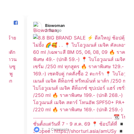
Biowoman️
3 วัน ago
7
2 Comments