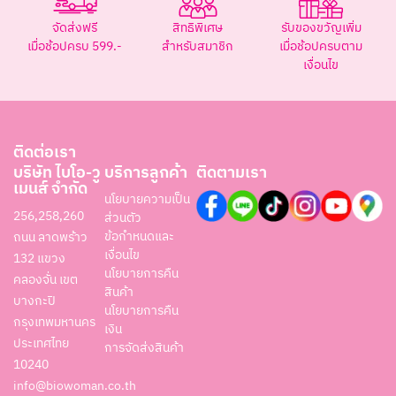
จัดส่งฟรี
สิทธิพิเศษ
รับของขวัญเพิ่ม
เมื่อช้อปครบ 599.-
สำหรับสมาชิก
เมื่อช้อปครบตาม
เงื่อนไข
ติดต่อเรา
บริษัท ไบโอ-วู
บริการลูกค้า
ติดตามเรา
เมนส์ จำกัด
นโยบายความเป็น
256,258,260
ส่วนตัว
ข้อกำหนดและ
ถนน ลาดพร้าว
เงื่อนไข
132 แขวง
นโยบายการคืน
คลองจั่น เขต
สินค้า
บางกะปิ
นโยบายการคืน
กรุงเทพมหานคร
เงิน
ประเทศไทย
การจัดส่งสินค้า
10240
info@biowoman.co.th