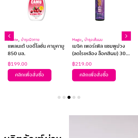
,
,
Plante
บำรุงผิวกาย
Magic
บำรุงเส้นผม
ส
แพลนเต้ บอดี้โลชั่น คามูคามู
เมจิค เพอร์เพิล แชมพูม่วง
850 มล.
(ลดไรเหลือง ล็อคสีผม) 300
มล.
฿
199.00
฿
219.00
คลิกเพื่อสั่งซื้อ
คลิกเพื่อสั่งซื้อ