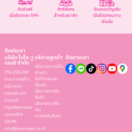
จัดส่งฟรี
สิทธิพิเศษ
รับของขวัญเพิ่ม
เมื่อช้อปครบ 599.-
สำหรับสมาชิก
เมื่อช้อปครบตาม
เงื่อนไข
ติดต่อเรา
บริษัท ไบโอ-วู
บริการลูกค้า
ติดตามเรา
เมนส์ จำกัด
นโยบายความเป็น
256,258,260
ส่วนตัว
ข้อกำหนดและ
ถนน ลาดพร้าว
เงื่อนไข
132 แขวง
นโยบายการคืน
คลองจั่น เขต
สินค้า
บางกะปิ
นโยบายการคืน
กรุงเทพมหานคร
เงิน
ประเทศไทย
การจัดส่งสินค้า
10240
info@biowoman.co.th