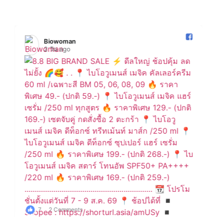
Biowoman️
2 วัน ago
7
2 Comments