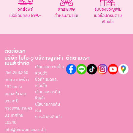
จัดส่งฟรี
สิทธิพิเศษ
รับของขวัญเพิ่ม
เมื่อช้อปครบ 599.-
สำหรับสมาชิก
เมื่อช้อปครบตาม
เงื่อนไข
ติดต่อเรา
บริษัท ไบโอ-วู
บริการลูกค้า
ติดตามเรา
เมนส์ จำกัด
นโยบายความเป็น
256,258,260
ส่วนตัว
ข้อกำหนดและ
ถนน ลาดพร้าว
เงื่อนไข
132 แขวง
นโยบายการคืน
คลองจั่น เขต
สินค้า
บางกะปิ
นโยบายการคืน
กรุงเทพมหานคร
เงิน
ประเทศไทย
การจัดส่งสินค้า
10240
info@biowoman.co.th