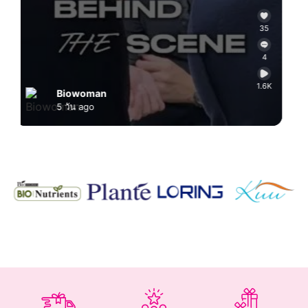
5
27
4
0
6K
2.4K
Biowoman
1 สัปดาห์ ago