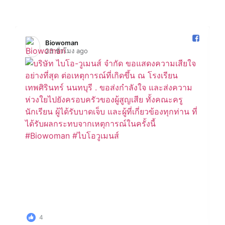
Biowoman️
1 วัน ago
3
1 Comments