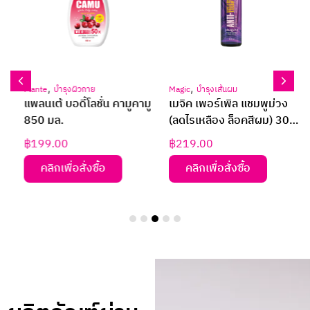
,
,
Plante
บำรุงผิวกาย
Magic
บำรุงเส้นผม
ส
แพลนเต้ บอดี้โลชั่น คามูคามู
เมจิค เพอร์เพิล แชมพูม่วง
850 มล.
(ลดไรเหลือง ล็อคสีผม) 300
มล.
฿
199.00
฿
219.00
คลิกเพื่อสั่งซื้อ
คลิกเพื่อสั่งซื้อ