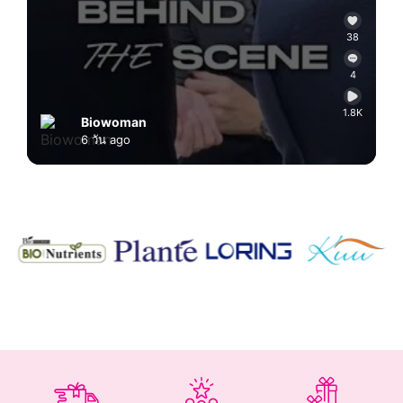
38
4
1.8K
Biowoman
6 วัน ago