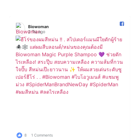
Biowoman️
2 วัน ago
8
1 Comments