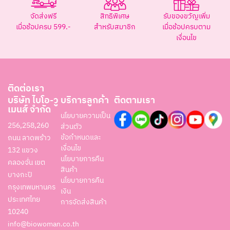
จัดส่งฟรี
สิทธิพิเศษ
รับของขวัญเพิ่ม
เมื่อช้อปครบ 599.-
สำหรับสมาชิก
เมื่อช้อปครบตาม
เงื่อนไข
ติดต่อเรา
บริษัท ไบโอ-วู
บริการลูกค้า
ติดตามเรา
เมนส์ จำกัด
นโยบายความเป็น
256,258,260
ส่วนตัว
ข้อกำหนดและ
ถนน ลาดพร้าว
เงื่อนไข
132 แขวง
นโยบายการคืน
คลองจั่น เขต
สินค้า
บางกะปิ
นโยบายการคืน
กรุงเทพมหานคร
เงิน
ประเทศไทย
การจัดส่งสินค้า
10240
info@biowoman.co.th