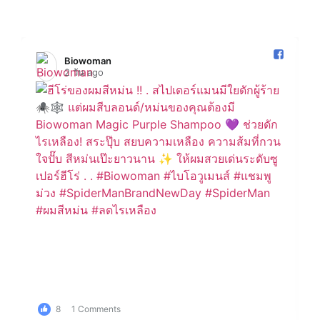
Biowoman️
2 วัน ago
8
1 Comments