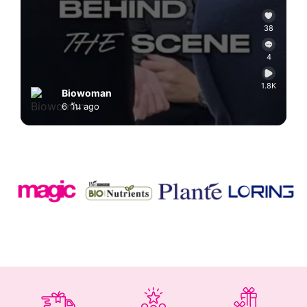
38
4
1.8K
Biowoman
6 วัน ago