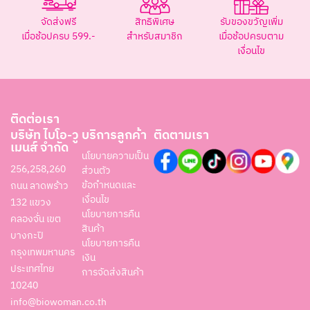
จัดส่งฟรี
สิทธิพิเศษ
รับของขวัญเพิ่ม
เมื่อช้อปครบ 599.-
สำหรับสมาชิก
เมื่อช้อปครบตาม
เงื่อนไข
ติดต่อเรา
บริษัท ไบโอ-วู
บริการลูกค้า
ติดตามเรา
เมนส์ จำกัด
นโยบายความเป็น
256,258,260
ส่วนตัว
ข้อกำหนดและ
ถนน ลาดพร้าว
เงื่อนไข
132 แขวง
นโยบายการคืน
คลองจั่น เขต
สินค้า
บางกะปิ
นโยบายการคืน
กรุงเทพมหานคร
เงิน
ประเทศไทย
การจัดส่งสินค้า
10240
info@biowoman.co.th