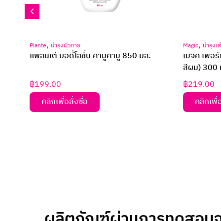
,
,
Plante
บำรุงผิวกาย
Magic
บำรุงเ
แพลนเต้ บอดี้โลชั่น คามูคามู 850 มล.
เมจิค เพอร์
สีผม) 300 
฿
199.00
฿
219.00
คลิกเพื่อสั่งซื้อ
คลิกเพื่อ
ผลิตภัณฑ์ผ่านการทดสอบจา