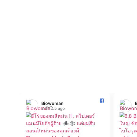
30 มล.
Biowoman️
3 ชั่วโมง ago
1