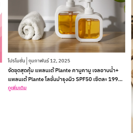
โปรโมชั่น
กุมภาพันธ์ 12, 2025
จัดชุดสุดคุ้ม แพลนเต้ Plante คามูคามู เจลอาบน้ำ+
แพลนเต้ Plante โลชั่นบำรุงผิว SPF50 เซ็ตละ 199
บาท
ดูเพิ่มเติม