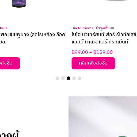
,
ส้นผม
Bio Nutrients
บำรุงเส้นผม
เพิล แชมพูม่วง (ลดไรเหลือง ล็อค
ไบโอ นิวเทรียนท์ ฟอร์ รีไวทัลไลซ
มล.
แอนด์ ดาเมจ แฮร์ ทรีทเม้นท์
฿
99.00
–
฿
159.00
สั่งซื้อ
คลิกเพื่อสั่งซื้อ
กผู้