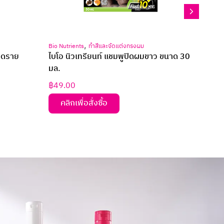
,
,
Bio Nutrients
ทำสีและจัดแต่งทรงผม
Plante
์ ดราย
ไบโอ นิวเทรียนท์ แชมพูปิดผมขาว ขนาด 30
แพลนเ
มล.
฿
49.00
฿
99.
คลิกเพื่อสั่งซื้อ
คล