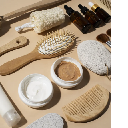
ข่าวส
รับผล
แบรน
ดูเพิ่