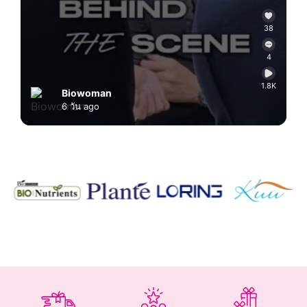
38
4
1.8K
Biowoman
6 วัน ago