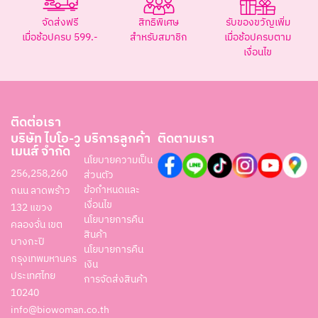
จัดส่งฟรี
สิทธิพิเศษ
รับของขวัญเพิ่ม
เมื่อช้อปครบ 599.-
สำหรับสมาชิก
เมื่อช้อปครบตาม
เงื่อนไข
ติดต่อเรา
บริษัท ไบโอ-วู
บริการลูกค้า
ติดตามเรา
เมนส์ จำกัด
นโยบายความเป็น
256,258,260
ส่วนตัว
ข้อกำหนดและ
ถนน ลาดพร้าว
เงื่อนไข
132 แขวง
นโยบายการคืน
คลองจั่น เขต
สินค้า
บางกะปิ
นโยบายการคืน
กรุงเทพมหานคร
เงิน
ประเทศไทย
การจัดส่งสินค้า
10240
info@biowoman.co.th