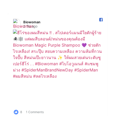
Biowoman️
2 วัน ago
8
1 Comments