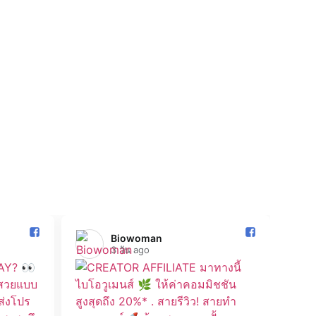
ปรโมชั่น
กุมภาพันธ์ 12, 2025
โปรโมชั่น ทรีเม้นท์ ไบโอวูเมนส์ เมจิค ทรีทเม้นท์ 30 มล.
เพียง 240.- ส่งฟรี
ูเพิ่มเติม
Biowoman️
3 วัน ago