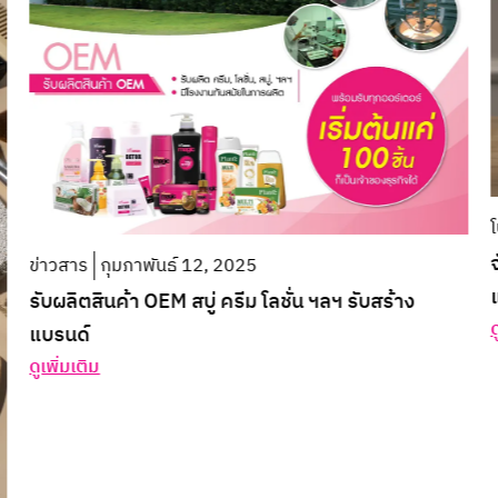
โปรโมชั่น
กุมภาพันธ์ 12, 2025
จัดชุดสุดคุ้ม แพลนเต้ Plante คามูคามู เจลอาบน้ำ+
แพลนเต้ Plante โลชั่นบำรุงผิว SPF50 เซ็ตละ 199
บาท
ดูเพิ่มเติม