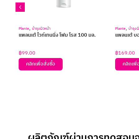
,
,
Plante
บำรุงผิวกาย
Magic
บำรุงเ
แพลนเต้ บอดี้โลชั่น คามูคามู 850 มล.
เมจิค เพอร์
สีผม) 300 
฿
169.00
฿
219.00
คลิกเพื่อสั่งซื้อ
คลิกเพื่อ
ผลิตภัณฑ์ผ่านการทดสอบจา