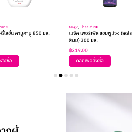
,
ส้นผม
Bio Nutrients
บำรุงเส้นผม
เพิล แชมพูม่วง (ลดไรเหลือง ล็อค
ไบโอ นิวเทรียนท์ ฟอร์ รีไวทัลไลซ
มล.
แอนด์ ดาเมจ แฮร์ ทรีทเม้นท์
฿
99.00
–
฿
159.00
สั่งซื้อ
คลิกเพื่อสั่งซื้อ
กผู้