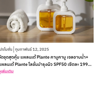
ข่าวส
รับผล
แบรน
ดูเพิ่