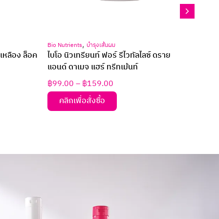
,
,
Bio Nutrients
ทำสีและจัดแต่งทรงผม
Plante
์ ดราย
ไบโอ นิวเทรียนท์ แชมพูปิดผมขาว ขนาด 30
แพลนเ
มล.
฿
49.00
฿
99.
คลิกเพื่อสั่งซื้อ
คล