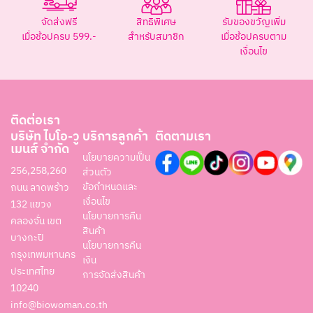
จัดส่งฟรี
สิทธิพิเศษ
รับของขวัญเพิ่ม
เมื่อช้อปครบ 599.-
สำหรับสมาชิก
เมื่อช้อปครบตาม
เงื่อนไข
ติดต่อเรา
บริษัท ไบโอ-วู
บริการลูกค้า
ติดตามเรา
เมนส์ จำกัด
นโยบายความเป็น
256,258,260
ส่วนตัว
ข้อกำหนดและ
ถนน ลาดพร้าว
เงื่อนไข
132 แขวง
นโยบายการคืน
คลองจั่น เขต
สินค้า
บางกะปิ
นโยบายการคืน
กรุงเทพมหานคร
เงิน
ประเทศไทย
การจัดส่งสินค้า
10240
info@biowoman.co.th