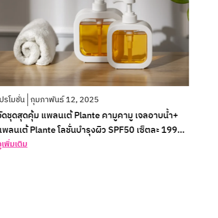
ปรโมชั่น
กุมภาพันธ์ 12, 2025
จัดชุดสุดคุ้ม แพลนเต้ Plante คามูคามู เจลอาบน้ำ+
แพลนเต้ Plante โลชั่นบำรุงผิว SPF50 เซ็ตละ 199
บาท
ูเพิ่มเติม