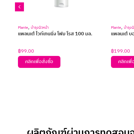
,
,
Plante
บำรุงผิวหน้า
Plante
บำรุงผ
าด 30
แพลนเต้ ไวท์เทนนิ่ง โฟม โรส 100 มล.
แพลนเต้ บอด
฿
99.00
฿
199.00
คลิกเพื่อสั่งซื้อ
คลิกเพื่อ
ผลิตภัณฑ์ผ่านการทดสอบจา