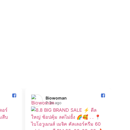
โปรโมช
โปรโม
เพียง
ดูเพิ่
Biowoman️
2 วัน ago