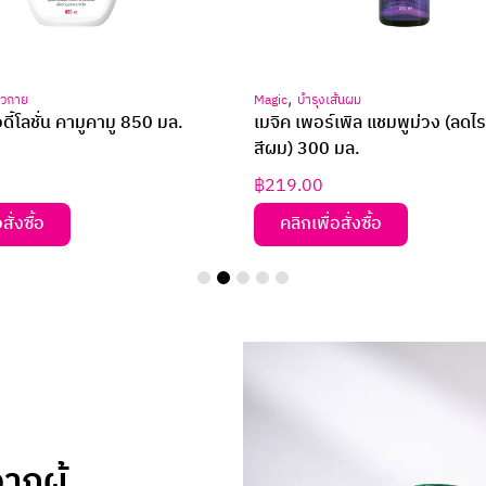
,
ิวกาย
Magic
บำรุงเส้นผม
ี้โลชั่น คามูคามู 850 มล.
เมจิค เพอร์เพิล แชมพูม่วง (ลดไ
สีผม) 300 มล.
฿
219.00
สั่งซื้อ
คลิกเพื่อสั่งซื้อ
กผู้