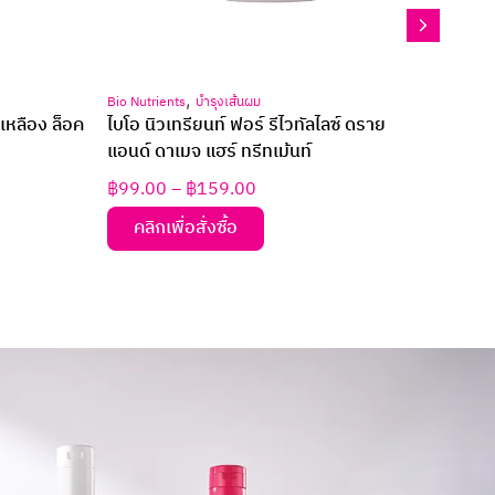
,
Bio Nutrients
บำรุงเส้นผม
Bio Nut
รเหลือง ล็อค
ไบโอ นิวเทรียนท์ ฟอร์ รีไวทัลไลซ์ ดราย
ไบโอ 
แอนด์ ดาเมจ แฮร์ ทรีทเม้นท์
มล.
฿
99.00
–
฿
159.00
฿
49.
คลิกเพื่อสั่งซื้อ
คล