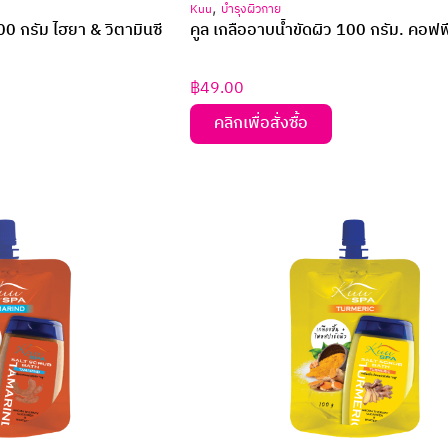
,
Kuu
บำรุงผิวกาย
00 กรัม ไฮยา & วิตามินซี
คูล เกลืออาบน้ำขัดผิว 100 กรัม. คอฟฟี 
฿
49.00
คลิกเพื่อสั่งซื้อ