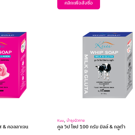
คลิกเพื่อสั่งซื้อ
,
Kuu
บำรุงผิวกาย
รส & คอลลาเจน
คูล วิป โซป 100 กรัม มิลล์ & กลูต้า