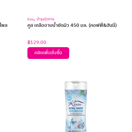
,
Kuu
บำรุงผิวกาย
+ไพล
คูล เกลืออาบน้ำขัดผิว 450 มล. (คอฟฟี่&ฮันนี่)
฿
129.00
คลิกเพื่อสั่งซื้อ