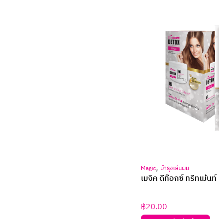
,
Magic
บำรุงเส้นผม
เมจิค ดีท๊อกซ์ ทรีทเม้นท
฿
20.00