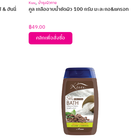
,
Kuu
บำรุงผิวกาย
& ฮันนี่
คูล เกลืออาบน้ำขัดผิว 100 กรัม มะละกอ&แครอท
฿
49.00
คลิกเพื่อสั่งซื้อ