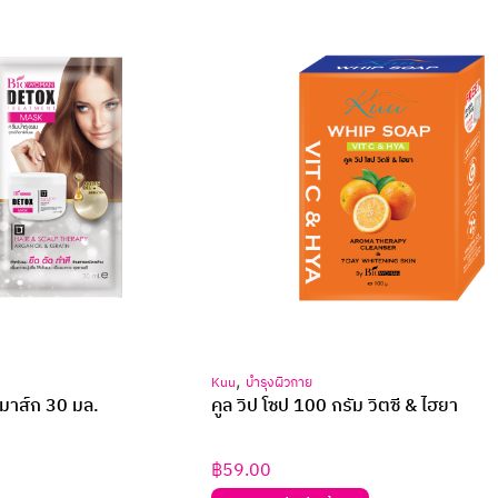
,
Kuu
บำรุงผิวกาย
์ มาส์ก 30 มล.
คูล วิป โซป 100 กรัม วิตซี & ไฮยา
฿
59.00