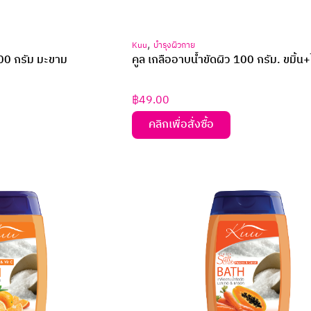
,
Kuu
บำรุงผิวกาย
100 กรัม มะขาม
คูล เกลืออาบน้ำขัดผิว 100 กรัม. ขมิ้น
฿
49.00
คลิกเพื่อสั่งซื้อ