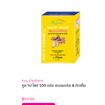
,
Kuu
บำรุงผิวกาย
คูล วิป โซป 100 กรัม เทอเมอริค & คิวเท็น
฿
59.00