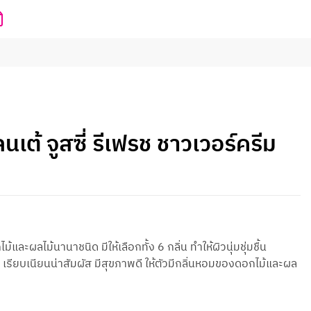
เต้ จูสซี่ รีเฟรช ชาวเวอร์ครีม
และผลไม้นานาชนิด มีให้เลือกทั้ง 6 กลิ่น ทำให้ผิวนุ่มชุ่มชื้น
 เรียบเนียนน่าสัมผัส มีสุขภาพดี ให้ตัวมีกลิ่นหอมของดอกไม้และผล