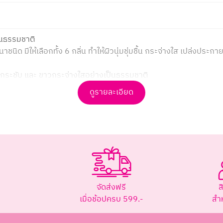
็นธรรมชาติ
ิด มีให้เลือกทั้ง 6 กลิ่น ทำให้ผิวนุ่มชุ่มชื้น กระจ่างใส เปล่งประกา
่นกระชับ และ ขาวกระจ่างใสอย่างเป็นธรรมชาติ
ดูรายละเอียด
รุงผิว เพิ่มความชุ่มชื้นให้ผิว ซึ่งเป็นโครงสร้างเดียวกับสารให้ความช
ามชุ่มชื่นให้ผิวเนียนนุ่ม เปล่งปลั่งสดใส นุ่มเด้ง แลดูอ่อนเยาว์
างสดใสของผิวพรรณอย่างเป็นธรรมชาติ
จัดส่งฟรี
ส
เพื่อฟองวิป
เมื่อช้อปครบ 599.-
สำ
ิตภัณฑ์อาบน้ำ #showercream #บำรุงผิวกาย #ครีมอาบน้ำ