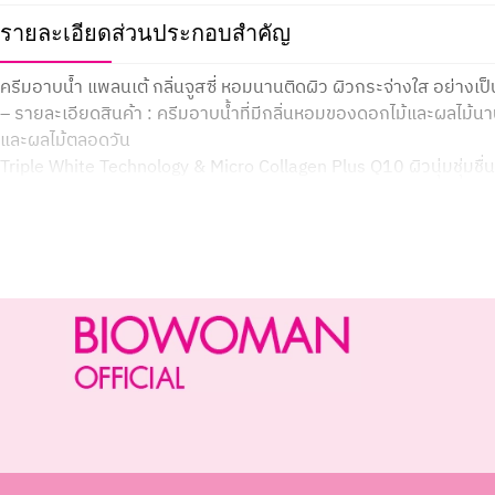
รายละเอียด
ส่วนประกอบสำคัญ
ครีมอาบน้ำ แพลนเต้ กลิ่นจูสซี่ หอมนานติดผิว ผิวกระจ่างใส อย่างเป
– รายละเอียดสินค้า : ครีมอาบน้ำที่มีกลิ่นหอมของดอกไม้และผลไม้นานาชน
และผลไม้ตลอดวัน
Triple White Technology & Micro Collagen Plus Q10 ผิวนุ่มชุ่มชื
Floral & Fruit Essence กลิ่นหอมฟุ้งติดผิว ยาวนาน
ฟองละเอียดนุ่ม ล้างออกง่าย
Hydrolyzed Wheat Protein : โปรตีนสกัดจากข้าวสาลี มีกรดอะมิโนช่วยบำ
ทำให้ผิวเนียนเรียบ รูขุมขนกระชับ
– ด้วยสารสกัดจาก
Grapefruit extract ช่วยกระตุ้น การสร้างคอลลาเจน ผลัดเซลล์ผิว เติมคว
Moro red orange extract ช่วยลดผิวหมองคล้ำ และ เพิ่มความสว่
Orange Peel extract ปรับสภาพผิวให้ขาวกระจ่างใส
Lemon extract ลดจุดด่างดำ ให้ผิวขาวใสอย่างเป็นธรรมชาติ
วิธีใช้: เทครีมอาบน้ำ ลูบไล้ฟองนุ่มละเอียด แล้วล้างออก ใช้คู่ใยขัดผิว
#สบู่เหลวอาบน้ำ #เจลอาบน้ำ#สบู่ #ผลิตภัณฑ์อาบน้ำ #soap #ผล