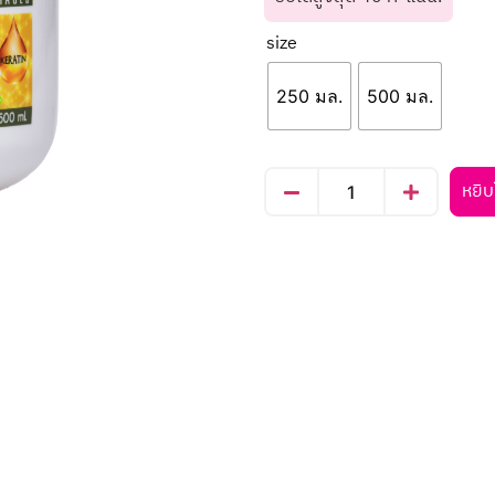
size
250 มล.
500 มล.
หยิบ