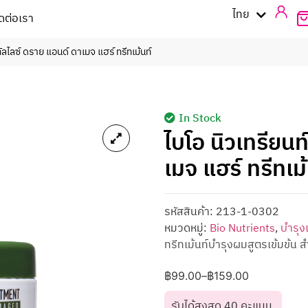
English
ไทย
ิดต่อเรา
ทัลไลซ์ ดราย แอนด์ ดาเมจ แฮร์ ทรีทเม้นท์
In Stock
ไบโอ นิวเทรียนท
เมจ แฮร์ ทรีทเม้
รหัสสินค้า:
213-1-0302
หมวดหมู่:
Bio Nutrients
,
บำรุง
ทรีทเม้นท์บำรุงผมสูตรเข้มข้น สำ
฿
99.00
–
฿
159.00
รับได้สูงสุด 40 คะแนน.