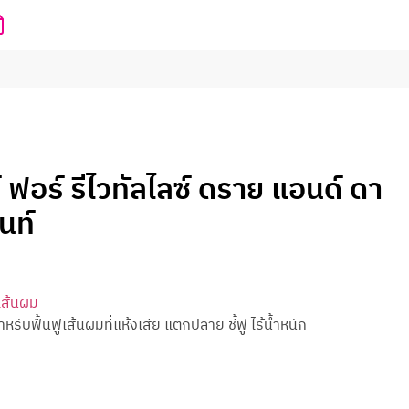
์ ฟอร์ รีไวทัลไลซ์ ดราย แอนด์ ดา
นท์
เส้นผม
หรับฟื้นฟูเส้นผมที่แห้งเสีย แตกปลาย ชี้ฟู ไร้น้ำหนัก